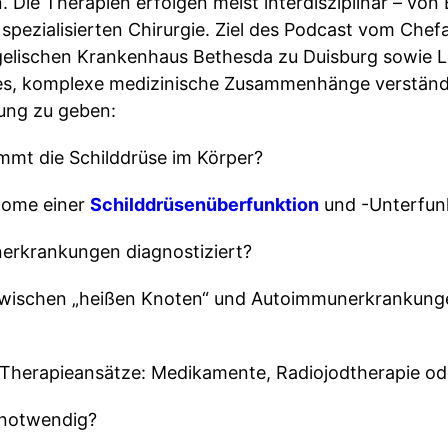
Die Therapien erfolgen meist interdisziplinär – von
 spezialisierten Chirurgie. Ziel des Podcast vom Chef
gelischen Krankenhaus Bethesda zu Duisburg sowie Lei
 es, komplexe medizinische Zusammenhänge verständl
rung zu geben:
mmt die Schilddrüse im Körper?
tome einer
Schilddrüsenüberfunktion
und -Unterfun
erkrankungen diagnostiziert?
zwischen „heißen Knoten“ und Autoimmunerkrankunge
herapieansätze: Medikamente, Radiojodtherapie od
 notwendig?