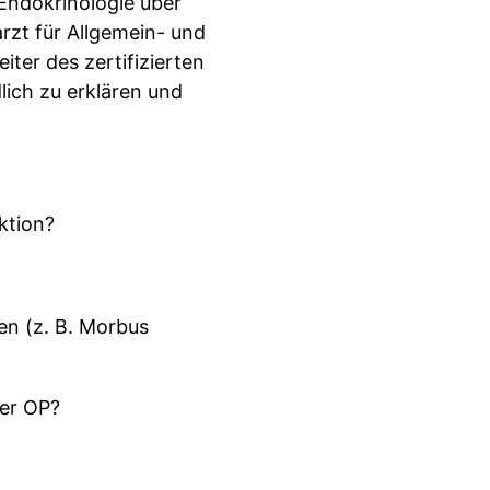
 Endokrinologie über
arzt für Allgemein- und
ter des zertifizierten
ich zu erklären und
ktion?
n (z. B. Morbus
er OP?